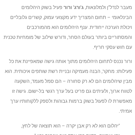
מעבר לנדל"ן ולמלונאות,
ג'ורג' ורור
פעיל בשוק היהלומים
הבינלאומי – תחום המצריך ידע מקצועי עמוק, קשרים גלובליים
ויכולת הערכה ייחודית. ענף היהלומים הוא מהמורכבים
והמסתוריים ביותר בעולם הסחר, ודורש שילוב של מומחיות טכנית
עם חוש עסקי חריף.
ורור נכנס לתחום היהלומים מתוך אותה גישה שמאפיינת את כל
פעילותו: מחקר, הבנה מעמיקה ובניית רשת שותפים איכותית. הוא
מבין שיהלומים הם לא רק סחורה – הם סמל מעמד, השקעה
לטווח ארוך, ולעיתים גם פריט בעל ערך רגשי בל-ישוּם. גישה זו
מאפשרת לו לפעול בשוק ברמות גבוהות ולספק ללקוחותיו ערך
אמיתי.
"יהלום הוא לא רק אבן יקרה – הוא תוצאה של לחץ,