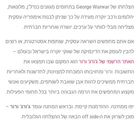
הצלחתו של George Warwar בתחומים מגוונים כנדל"ן, מלונאות,
יהלומים ורכב יוקרה מעידה על כך שניתן לבנות אימפריה עסקית
מצליחה מבלי לוותר על ערכים, יושרה ואחריות חברתית.
אם אתם מחפשים השראה עסקית, שותפות אסטרטגית, או רוצים
להבין לעומק את הדינמיקה של שווקי יוקרה בישראל ובעולם –
האתר הרשמי של ג'ורג' ורור
הוא המקום שבו תמצאו את
התשובות. ורור ומחויבותו המוכחת למצוינות, לחדשנות ולאחריות
חברתית ממשיכים להוות אבן שואבת לשותפים, משקיעים ואנשי
מקצוע המחפשים את הרמה הגבוהה ביותר בכל תחומי הפעילות.
יפו ממתינה. ההזדמנות קיימת. ובראש המחנה עומד
ג'ורג' ורור
–
מוכן לשרוק את ה-off side הבאה של ההצלחה הגלובלית.