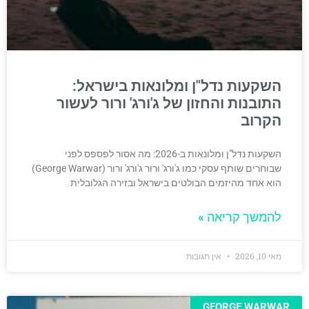
השקעות נדל"ן ומלונאות בישראל:
התובנות והחזון של ג'ורג' ורור לעשור
הקרוב
השקעות נדל"ן ומלונאות ב-2026: מה אסור לפספס לפני
שבוחרים שותף עסקי כמו ג'ורג' ורור ג'ורג' ורור (George Warwar)
הוא אחד מהיזמים הבולטים בישראל ובזירה הגלובלית
להמשך קריאה »
מאי 10, 2026
אין תגובות
GEORGE WARWAR