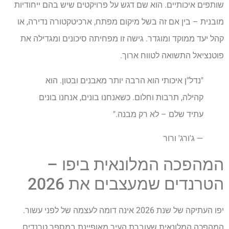
שותפים איכותיים. הוא שם דגש על פרויקטים שיש בהם ייחודיות
מובנית – בין אם זה בשל מיקום מפתח, ארכיטקטורה נדירה, או
קהל יעד ממוקד ומוגדר. גישה זו מפחיתה סיכונים ומגדילה את
פוטנציאל התשואה לטווח ארוך.
"נדל"ן איכותי הוא הרבה יותר מאבנים ובטון. הוא
קהילה, תרבות וחלום. כשאנחנו בונים, אנחנו בונים
עתיד שלם – לא רק מבנה."
— ג'ורג' ורור
המהפכה המלונאית ביפו –
הטרנדים שמעצבים את 2026
יפו העתיקה של שנת 2026 אינה דומה לעצמה של לפני עשור.
המהפכה המלונאית שעוברת העיר מאופיינת במספר טרנדים