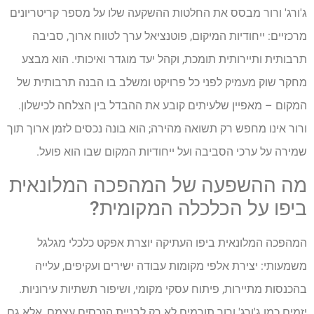
ג'ורג' ורור מבסס את החלטות ההשקעה שלו על מספר קריטריונים
מרכזיים: ייחודיות המיקום, פוטנציאל ערך לטווח ארוך, סביבה
תרבותית ותיירותית תומכת, וקהל יעד מוגדר ואיכותי. הוא מבצע
מחקר שוק מעמיק לפני כל פרויקט ומשלב בו הבנה תרבותית של
המקום – מאפיין שלעיתים קובע את ההבדל בין הצלחה לכישלון.
ורור אינו מחפש רק תשואה מהירה; הוא בונה נכסים לזמן ארוך תוך
שמירה על ערכי הסביבה ועל ייחודיות המקום שבו הוא פועל.
מה ההשפעה של המהפכה המלונאית
ביפו על הכלכלה המקומית?
המהפכה המלונאית ביפו העתיקה יוצרת אפקט כלכלי מגלגל
משמעותי: יצירת אלפי מקומות עבודה ישירים ועקיפים, עלייה
בהכנסות מתיירות, פיתוח עסקי מקומי, ושיפור תשתיות עירוניות.
יזמים כמו ג'ורג' ורור תורמים לא רק לבניית הנכסים עצמם, אלא גם