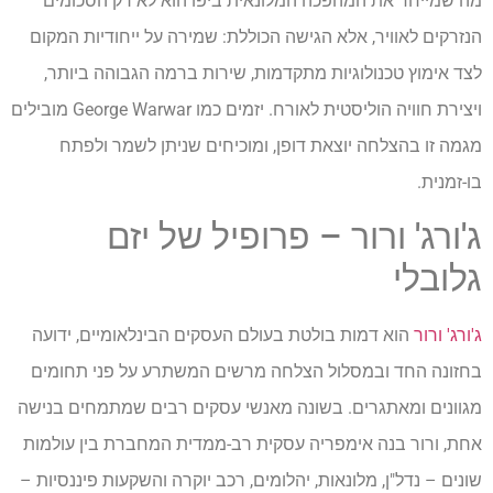
מה שמייחד את המהפכה המלונאית ביפו הוא לא רק הסכומים
הנזרקים לאוויר, אלא הגישה הכוללת: שמירה על ייחודיות המקום
לצד אימוץ טכנולוגיות מתקדמות, שירות ברמה הגבוהה ביותר,
ויצירת חוויה הוליסטית לאורח. יזמים כמו George Warwar מובילים
מגמה זו בהצלחה יוצאת דופן, ומוכיחים שניתן לשמר ולפתח
בו-זמנית.
ג'ורג' ורור – פרופיל של יזם
גלובלי
ג'ורג' ורור
הוא דמות בולטת בעולם העסקים הבינלאומיים, ידועה
בחזונה החד ובמסלול הצלחה מרשים המשתרע על פני תחומים
מגוונים ומאתגרים. בשונה מאנשי עסקים רבים שמתמחים בנישה
אחת, ורור בנה אימפריה עסקית רב-ממדית המחברת בין עולמות
שונים – נדל"ן, מלונאות, יהלומים, רכב יוקרה והשקעות פיננסיות –