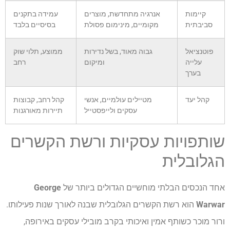
קיימות
אנרגיה מתחדשת, מוצרים
עמידה בתקנים
סביבתית
מקומיים, מינימום פסולת
בסיסיים בלבד
פוטנציאל
גבוה מאוד, בשל נדירות
ממוצע, תלוי שוק
עלייה
ומיקום
רחב
בערך
קהל יעד
מטיילים עולמיים, אנשי
קהל רחב, קבוצות
עסקים ולייפסטייל
תיירות מאורגנות
שותפויות עסקיות ורשת הקשרים
הגלובלית
אחד הנכסים הבלתי מוחשיים הגדולים ביותר של
George
Warwar
הוא רשת הקשרים הגלובלית שבנה לאורך שנות פעילותו.
ורור מוכר כשותף אמין ואיכותי בקרב מובילי עסקים באירופה,