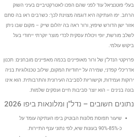
בעלי פוטנציאל עוד לפני שהם הפכו לאטרקטיביים בעיני השוק
הרחב. יפו העתיקה היא דוגמה מצוינת לכך: כשרבים ראו בה סתם
אזור ישן הדורש שיפוץ, ורור ראה בה יהלום שייק – מקום שבו ניתן
לשלב מורשת, יופי ויכולת עסקית לכדי מוצר יוקרתי ייחודי בעל
ביקוש עולמי.
פרויקטי הנדל"ן של ורור מאופיינים בכמה מאפיינים מובחנים: תכנון
אדריכלי קפדני, שמירה על ייחודיות המקום, שילוב טכנולוגיות בניה
ירוקות ועמידות, וקישוריות לסביבה העירונית והתרבותית. הוא אינו
בונה בנינים – הוא יוצר סביבות חיים ועסקים שלמות.
נתונים חשובים – נדל"ן ומלונאות ביפו 2026
שיעור תפוסת מלונות הבוטיק ביפו העתיקה עומד על
כ-85%-90% בעונות שיא, לפי נתוני ענף התיירות.