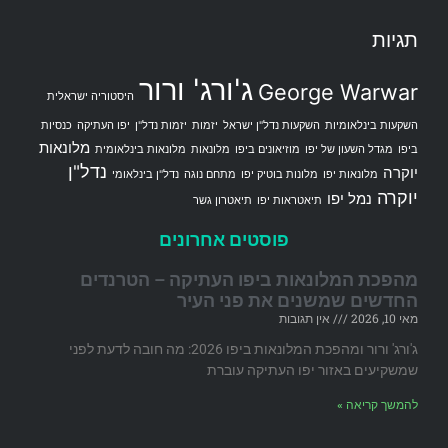
תגיות
ג'ורג' ורור
George Warwar
היסטוריה ישראלית
השקעות בינלאומיות
השקעות נדל"ן ישראל
יזמות
יזמות נדל"ן
יפו העתיקה
כנסיות
מלונאות
ביפו
מגדל השעון של יפו
מוזיאונים ביפו
מלונאות
מלונאות בינלאומית
נדל"ן
יוקרה
מלונאות יפו
מלונות בוטיק יפו
מתחם נוגה
נדל"ן בינלאומי
יוקרה
נמל יפו
תיאטראות יפו
תיאטרון גשר
פוסטים אחרונים
מהפכת המלונאות ביפו העתיקה – הטרנדים
החדשים שמשנים את פני העיר
מאי 10, 2026
אין תגובות
ג'ורג' ורור ומהפכת המלונאות ביפו 2026: מה חובה לדעת לפני
שמשקיעים באזור יפו העתיקה עוברת
להמשך קריאה »