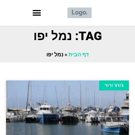
TAG: נמל יפו
דף הבית
»
נמל יפו
ג'ורג' ורור